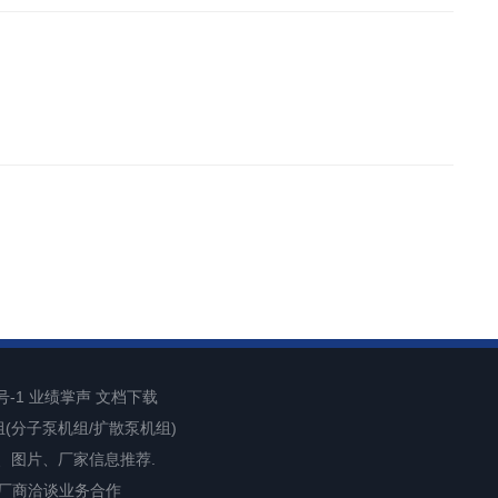
号-1
业绩掌声
文档下载
组(分子泵机组/扩散泵机组)
、图片、厂家信息推荐.
各地厂商洽谈业务合作