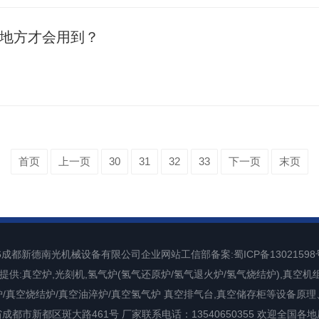
地方才会用到？
首页
上一页
30
31
32
33
下一页
末页
6
成都新德南光机械设备有限公司
企业网站工信部备案:
蜀ICP备13021598
提供:真空炉,光刻机,氢气炉(氢气还原炉/氢气退火炉/氢气烧结炉),真空机
炉/真空烧结炉/真空油淬炉/真空氢气炉 真空排气台,真空储存柜等设备原理
都市新都区斑大路461号 厂家联系电话：13540650355 欢迎全国