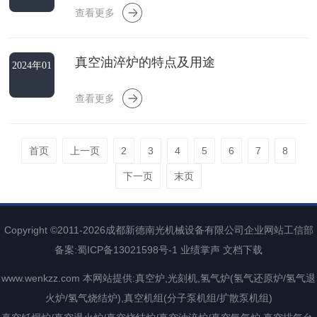
查看更多
真空油淬炉的特点及用途
2024年01
月16日
查看更多
首页
上一页
2
3
4
5
6
7
8
下一页
末页
Copyright ©2011-2026
成都新德南光机械设备有限公司
企业网站工信部
备案:
蜀ICP备13021598号-1
业绩掌声
文档下载
www.wenkzz.com
本网站提供:真空炉,光刻机,氢气炉(氢气还原炉/氢气退
火炉/氢气烧结炉),真空机组(分子泵机组/扩散泵机组)